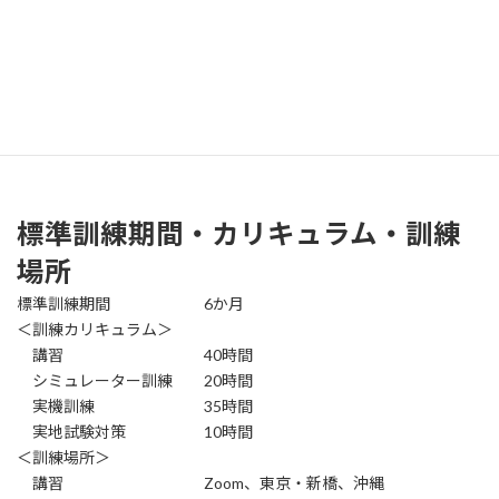
最新のシミュレータでの訓練
弊社はFTDの開発、販売、およびメンテナンスまでを自社で総合
的に行っているため、常に最新の機材やソフトを提供しています。
訓練生からの要望をすぐにシミュレータに反映させることで、実
機に近い操縦感覚が得られる環境を提供しています。
標準訓練期間・カリキュラム・訓練
場所
標準訓練期間 6か月
＜訓練カリキュラム＞
講習 40時間
シミュレーター訓練 20時間
​ 実機訓練 35時間
実地試験対策 10時間
＜訓練場所＞
講習 Zoom、東京・新橋、沖縄